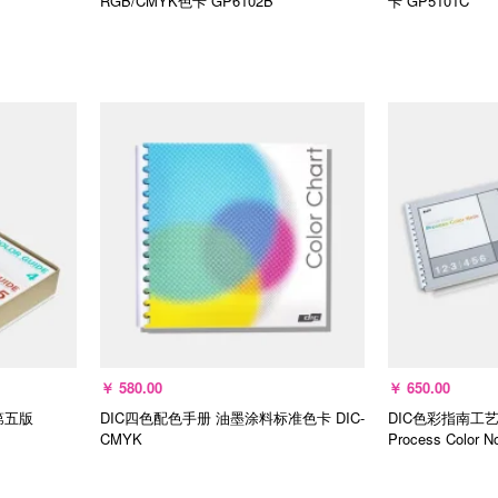
RGB/CMYK色卡
GP6102B
卡
GP5101C
加入购物车
加
￥
580.00
￥
650.00
第五版
DIC四色配色手册 油墨涂料标准色卡
DIC-
DIC色彩指南工
CMYK
Process Color N