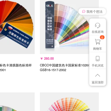
我有个想法
在线咨询
颜色管控讨论
想找个色卡
0
购物车
￥
260.00
国标色卡漆膜颜色标准样
CBCC中国建筑色卡国家标准1026色
手机浏览
2001
GSB16-1517-2002
返回顶部
入购物车
加入购物车