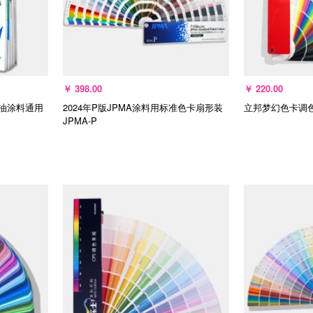
￥
398.00
￥
220.00
水油涂料通用
2024年P版JPMA涂料用标准色卡扇形装
立邦梦幻色卡调色色
JPMA-P
加入购物车
加