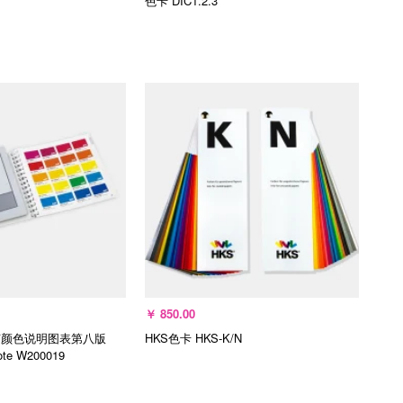
色卡
DIC1.2.3
入购物车
加入购物车
￥
850.00
艺颜色说明图表第八版
HKS色卡
HKS-K/N
ote
W200019