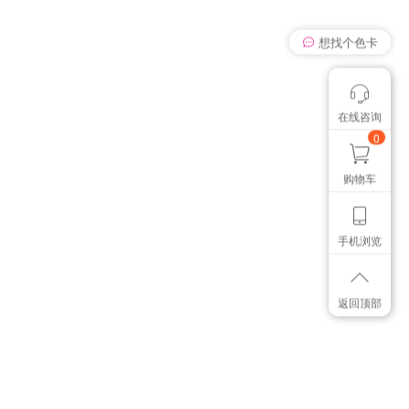
想找个色卡
在线咨询
颜色管控讨论
我有个想法
0
购物车
手机浏览
返回顶部