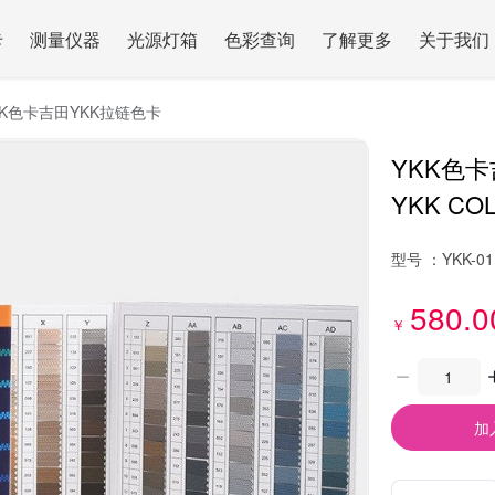
卡
测量仪器
光源灯箱
色彩查询
了解更多
关于我们
KK色卡吉田YKK拉链色卡
YKK色
YKK CO
型号 ：
YKK-01
580.0
￥
加