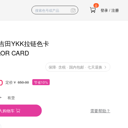
0
登录
/
注册
卡吉田YKK拉链色卡
LOR CARD
保障
·
含税 · 国内包邮 · 七天退换
0
定价￥
650.00
节省10%
有货
需要帮助？
入购物车