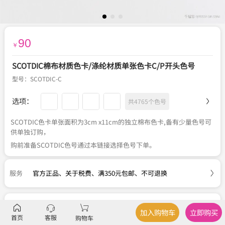
90
￥
SCOTDIC棉布材质色卡/涤纶材质单张色卡C/P开头色号
型号：
SCOTDIC-C
选项：
共4765个色号
SCOTDIC色卡单张面积为3cm x11cm的独立棉布色卡,备有少量色号可
供单独订购，
购前准备SCOTDIC色号通过本链接选择色号下单。
服务
官方正品
、
关于税费
、
满350元包邮
、
不可退换
SCOTDIC色彩补充单页
加入购物车
立即购买
首页
客服
购物车
材质：涤纶、棉