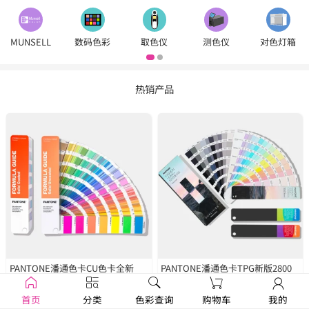
MUNSELL
数码色彩
取色仪
测色仪
对色灯箱
热销产品
PANTONE潘通色卡CU色卡全新
PANTONE潘通色卡TPG新版2800
2390色
GP1601B
种色彩
FHIP110C
首页
分类
色彩查询
购物车
我的
￥1250
￥1679