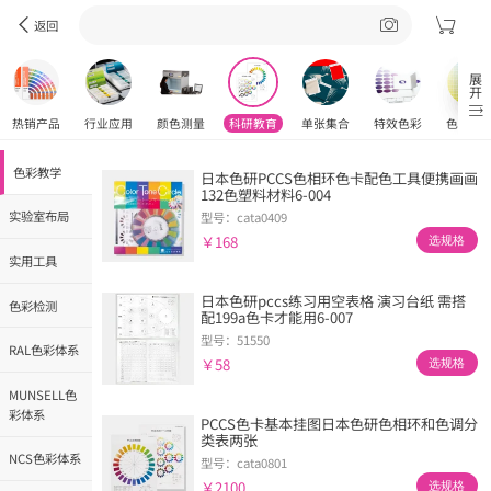
返回
展开
热销产品
行业应用
颜色测量
科研教育
单张集合
特效色彩
色彩工
色彩教学
日本色研PCCS色相环色卡配色工具便携画画
132色塑料材料6-004
实验室布局
型号：cata0409
￥168
选规格
实用工具
日本色研pccs练习用空表格 演习台纸 需搭
色彩检测
配199a色卡才能用6-007
型号：51550
RAL色彩体系
￥58
选规格
MUNSELL色
彩体系
PCCS色卡基本挂图日本色研色相环和色调分
类表两张
NCS色彩体系
型号：cata0801
￥2100
选规格