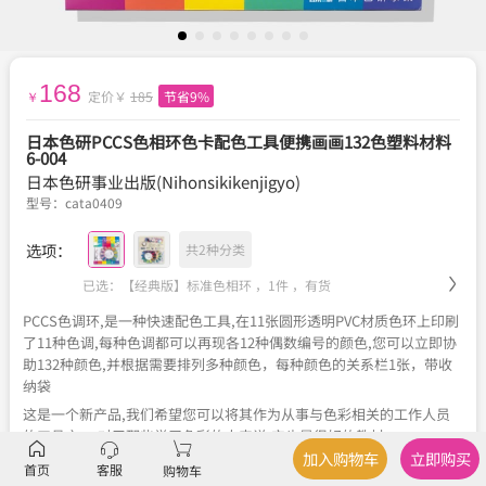
168
定价￥
185
节省9%
￥
日本色研PCCS色相环色卡配色工具便携画画132色塑料材料
6-004
日本色研事业出版(Nihonsikikenjigyo)
型号：
cata0409
选项：
共2种分类
已选：【经典版】标准色相环 ，1件 ，
有货
PCCS色调环,是一种快速配色工具,在11张圆形透明PVC材质色环上印刷
了11种色调,每种色调都可以再现各12种偶数编号的颜色,您可以立即协
助132种颜色,并根据需要排列多种颜色，每种颜色的关系栏1张，带收
纳袋
这是一个新产品,我们希望您可以将其作为从事与色彩相关的工作人员
的工具之一,对于那些学习色彩的人来说,它也是很好的教材.
加入购物车
立即购买
首页
客服
购物车