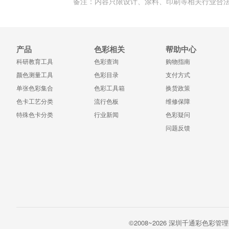
备注：内容只限设计、涂料、印刷等相关行业合法
产品
色彩相关
帮助中心
科研教育工具
色彩查询
购物指南
颜色测量工具
色彩目录
支付方式
单张色彩集合
色彩工具箱
换货政策
色卡工艺分类
流行色板
维修保障
特殊色卡分类
行业新闻
色彩疑问
问题反馈
©2008~2026 深圳千通彩色彩管