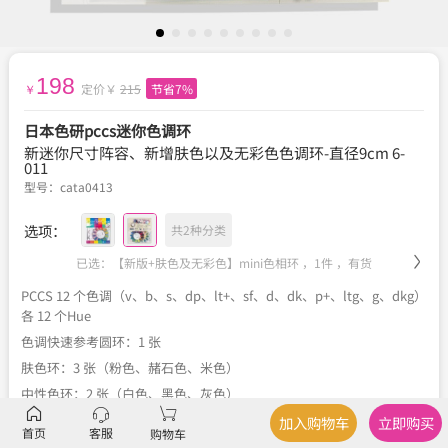
198
定价￥
215
节省7%
￥
日本色研pccs迷你色调环
新迷你尺寸阵容、新增肤色以及无彩色色调环-直径9cm 6-
011
型号：
cata0413
选项：
共2种分类
已选：【新版+肤色及无彩色】mini色相环 ，1件 ，
有货
PCCS 12 个色调（v、b、s、dp、lt+、sf、d、dk、p+、ltg、g、dkg）
各 12 个Hue
色调快速参考圆环：1 张
肤色环：3 张（粉色、赭石色、米色）
中性色环：2 张（白色、黑色、灰色）
加入购物车
立即购买
首页
客服
购物车