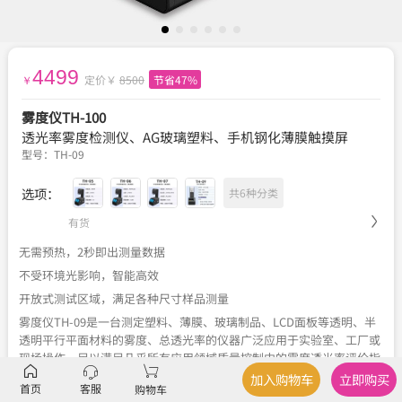
4499
定价￥
8500
节省47%
￥
雾度仪TH-100
透光率雾度检测仪、AG玻璃塑料、手机钢化薄膜触摸屏
型号：
TH-09
选项：
共6种分类
有货
无需预热，2秒即出测量数据
不受环境光影响，智能高效
开放式测试区域，满足各种尺寸样品测量
雾度仪TH-09是一台测定塑料、薄膜、玻璃制品、LCD面板等透明、半
透明平行平面材料的雾度、总透光率的仪器广泛应用于实验室、工厂或
现场操作，足以满足几乎所有应用领域质量控制中的雾度透光率评价指
标
加入购物车
立即购买
首页
客服
购物车