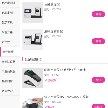
色牢度测试
色彩雾度仪
型号：CS-700
色彩定制
查询
教学工具
清晰度雾影仪
对色灯箱
型号：CS-720
查询
取色仪
颜色测量
印刷密度仪
美能达仪器
印刷密度仪EX系列分光光度计
爱色丽仪器
型号：EX SE
￥16900
预订
摄影器材
数码色彩
分光密度仪DS 526/528/530系列
型号：DS 528
￥3999
选规格