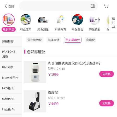
￥399
选规格
返回
展开
光泽度计测试仪
型号：CS-300
热销产品
行业应用
颜色测量
科研教育
单张集合
特效色彩
色彩工
￥1600
选规格
分光测色仪
光泽度计
色彩雾度仪
密度仪
热销推荐
色彩雾度仪
PANTONE
潘通
彩谱便携式雾度仪DH10/13透过率计
RAL劳尔
型号：DH-10
￥1999
选规格
Munsell色卡
NCS色卡
雾度仪
型号：TH-09
纺织色卡
￥4499
选规格
行业色卡