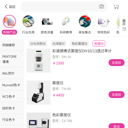
光泽度计测试仪
返回
型号：CS-300
￥1600
选规格
展开
热销产品
行业应用
颜色测量
科研教育
单张集合
特效色彩
色彩工
色彩雾度仪
分光测色仪
光泽度计
色彩雾度仪
密度仪
热销推荐
彩谱便携式雾度仪DH10/13透过率计
PANTONE
型号：DH-10
潘通
￥1999
选规格
RAL劳尔
雾度仪
Munsell色卡
型号：TH-09
￥4499
选规格
NCS色卡
纺织色卡
色彩雾度仪
行业色卡
型号：CS-700
查询