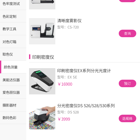
色牢度测试
色彩定制
清晰度雾影仪
型号：CS-720
教学工具
查询
对色灯箱
取色仪
印刷密度仪
颜色测量
印刷密度仪EX系列分光光度计
型号：EX SE
美能达仪器
￥16900
预订
爱色丽仪器
摄影器材
分光密度仪DS 526/528/530系列
型号：DS 528
数码色彩
￥3999
选规格