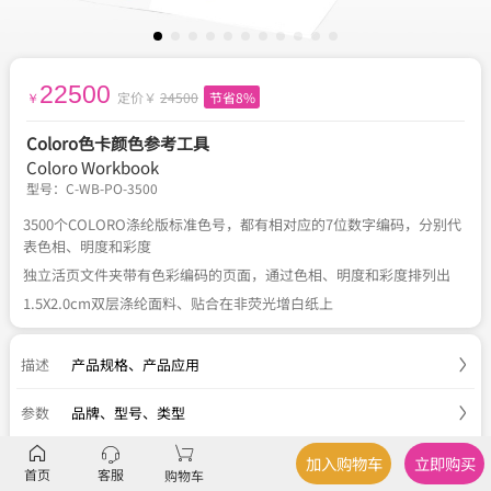
22500
定价￥
24500
节省8%
￥
Coloro色卡颜色参考工具
Coloro Workbook
型号：
C-WB-PO-3500
3500个COLORO涤纶版标准色号，都有相对应的7位数字编码，分别代
表色相、明度和彩度
独立活页文件夹带有色彩编码的页面，通过色相、明度和彩度排列出
1.5X2.0cm双层涤纶面料、贴合在非荧光增白纸上
描述
产品规格
、
产品应用
参数
品牌、型号、类型
服务
官方正品
、
关于税费
、
国内包邮
、
七天退换
加入购物车
立即购买
首页
客服
购物车