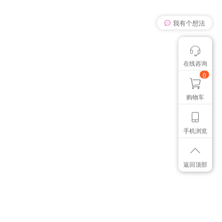
我有个想法
在线咨询
颜色管控讨论
想找个色卡
0
购物车
手机浏览
返回顶部