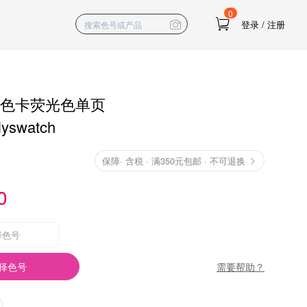
0
登录
/
注册
RO色卡荧光色单页
lyswatch
保障
·
含税 · 满350元包邮 · 不可退换
0
择色号
需要帮助？
择色号