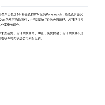
光色单页包含244种颜色都有对应的Polyswatch，涤纶色片是尺
x 10cm的双层涤纶面料，并有对应的7位数色彩编码。您可以很容
队分享季节颜色。
中未含运费，若订单数量高于10张，免费快递；若订单数量不足
收方在收件时向快递公司到付运费。