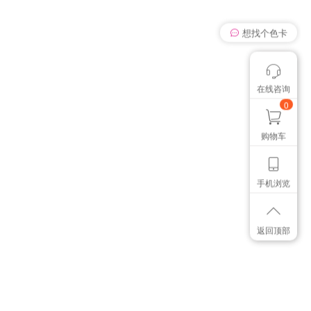
想找个色卡
在线咨询
颜色管控讨论
我有个想法
0
购物车
手机浏览
返回顶部