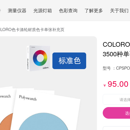
卡
测量仪器
光源灯箱
色彩查询
了解更多
关于我们
OLORO色卡涤纶材质色卡单张补充页
COLO
3500
型号 ：
CPSPO
95.00
￥
请选
选