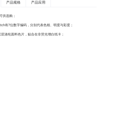
产品规格
产品应用
色可供选购；
swatch有7位数字编码，分别代表色相、明度与彩度；
双层涤纶面料色片，贴合在非荧光增白纸卡；