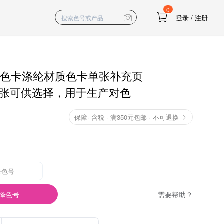
0
登录
/
注册
RO色卡涤纶材质色卡单张补充页
种单张可供选择，用于生产对色
保障
·
含税 · 满350元包邮 · 不可退换
择色号
需要帮助？
择色号