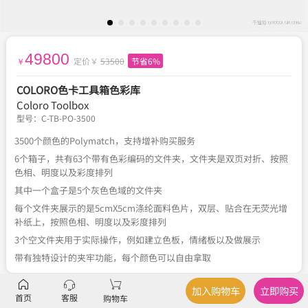
49800
定价￥
53500
节省6%
￥
COLORO色卡工具箱色彩库
Coloro Toolbox
型号：
C-TB-PO-3500
3500个颜色的Polymatch，支持增补购买服务
6个箱子，共有63个带有色彩编码的文件夹，文件夹是双页对折、按照
色相、明度以及彩度排列
其中一个盒子是5个灰色色域的文件夹
每个文件夹展示的是5cmX5cm涤纶面料色片，双层、贴合在无荧光增
补纸上，按照色相、明度以及彩度排列
3个空文件夹用于实际操作，例如建立色板，情绪板以及做展示
带有独特设计的夹牢功能，每个颜色可以自由拿取
加入购物车
立即购买
描述
产品规格
、
产品应用
首页
客服
购物车