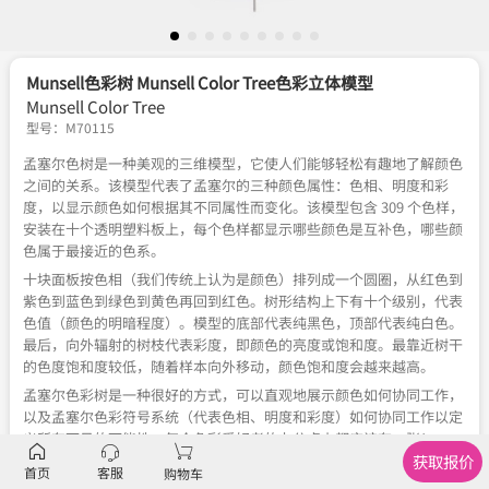
Munsell色彩树 Munsell Color Tree色彩立体模型
Munsell Color Tree
型号：
M70115
孟塞尔色树是一种美观的三维模型，它使人们能够轻松有趣地了解颜色
之间的关系。该模型代表了孟塞尔的三种颜色属性：色相、明度和彩
度，以显示颜色如何根据其不同属性而变化。该模型包含 309 个色样，
安装在十个透明塑料板上，每个色样都显示哪些颜色是互补色，哪些颜
色属于最接近的色系。
十块面板按色相（我们传统上认为是颜色）排列成一个圆圈，从红色到
紫色到蓝色到绿色到黄色再回到红色。树形结构上下有十个级别，代表
色值（颜色的明暗程度）。模型的底部代表纯黑色，顶部代表纯白色。
最后，向外辐射的树枝代表彩度，即颜色的亮度或饱和度。最靠近树干
的色度饱和度较低，随着样本向外移动，颜色饱和度会越来越高。
孟塞尔色彩树是一种很好的方式，可以直观地展示颜色如何协同工作，
以及孟塞尔色彩符号系统（代表色相、明度和彩度）如何协同工作以定
义所有可见的可能性。每个色彩爱好者的办公桌上都应该有一张！
获取报价
首页
客服
购物车