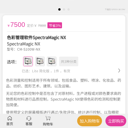
7500
定价￥
7800
节省3%
￥
色彩管理软件SpectraMagic NX
SpectraMagic NX
型号：
CM-S100W-NX
选项：
共3种分类
已选：Lite 简化版 ，1件 ，
有货
色彩测量和控制适用于所有领域，包括食品、塑料、喷涂、化妆品、药
品、纺织、图形艺术、建筑、以及运输。
无论您的色彩控制中是否包含了对原材料，生产进程或对颜色要求高的
物质和材料进行品质控制，SpectraMagic NX使得色彩的检测和控制更
加简便。
使用预定义的屏幕模版进行通过/失败评估、统计进行控制、以及精密
的研发分析。 或者，根据您自身特定的行业和／或应用程序设计自己的
加入购物车
立即购买
屏幕布局。
首页
客服
购物车