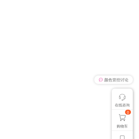
颜色管控讨论
在线咨询
我有个想法
想找个色卡
0
购物车