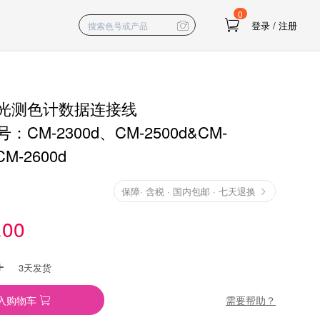
0
登录
/
注册
光测色计数据连接线
CM-2300d、CM-2500d&CM-
M-2600d
保障
·
含税 · 国内包邮 · 七天退换
.00
3天发货
需要帮助？
入购物车