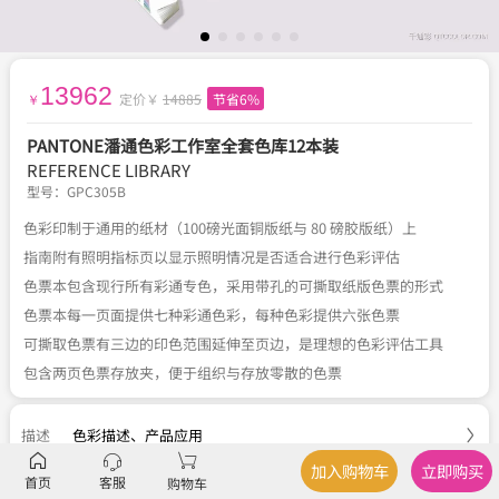
13962
定价￥
14885
节省6%
￥
PANTONE潘通色彩工作室全套色库12本装
REFERENCE LIBRARY
型号：
GPC305B
色彩印制于通用的纸材（100磅光面铜版纸与 80 磅胶版纸）上
指南附有照明指标页以显示照明情况是否适合进行色彩评估
色票本包含现行所有彩通专色，采用带孔的可撕取纸版色票的形式
色票本每一页面提供七种彩通色彩，每种色彩提供六张色票
可撕取色票有三边的印色范围延伸至页边，是理想的色彩评估工具
包含两页色票存放夹，便于组织与存放零散的色票
描述
色彩描述
、
产品应用
加入购物车
立即购买
首页
客服
参数
品牌、型号、类型
购物车