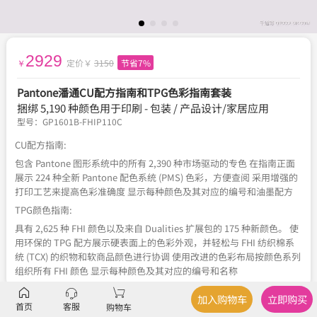
2929
定价￥
3150
节省7%
￥
Pantone潘通CU配方指南和TPG色彩指南套装
捆绑 5,190 种颜色用于印刷 - 包装 / 产品设计/家居应用
型号：
GP1601B-FHIP110C
CU配方指南:
包含 Pantone 图形系统中的所有 2,390 种市场驱动的专色 在指南正面
展示 224 种全新 Pantone 配色系统 (PMS) 色彩，方便查阅 采用增强的
打印工艺来提高色彩准确度 显示每种颜色及其对应的编号和油墨配方
TPG颜色指南:
具有 2,625 种 FHI 颜色以及来自 Dualities 扩展包的 175 种新颜色。 使
用环保的 TPG 配方展示硬表面上的色彩外观，并轻松与 FHI 纺织棉系
统 (TCX) 的织物和软商品颜色进行协调 使用改进的色彩布局按颜色系列
组织所有 FHI 颜色 显示每种颜色及其对应的编号和名称
加入购物车
立即购买
首页
客服
购物车
描述
产品规格
、
产品应用