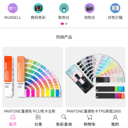
MUNSELL
数码色彩
取色仪
测色仪
对色灯箱
热销产品
PANTONE潘通色卡CU色卡全新
PANTONE潘通色卡TPG新版2800
2390色
GP1601B
种色彩
FHIP110C
首页
分类
色彩查询
购物车
我的
￥1250
￥1679