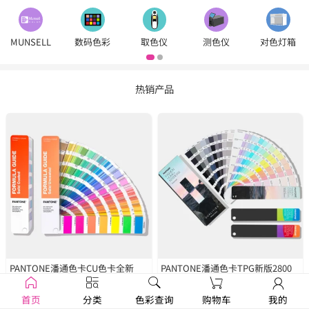
MUNSELL
数码色彩
取色仪
测色仪
对色灯箱
热销产品
PANTONE潘通色卡CU色卡全新
PANTONE潘通色卡TPG新版2800
2390色
GP1601B
种色彩
FHIP110C
首页
分类
色彩查询
购物车
我的
￥1250
￥1679