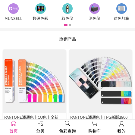
MUNSELL
数码色彩
取色仪
测色仪
对色灯箱
热销产品
PANTONE潘通色卡CU色卡全新
PANTONE潘通色卡TPG新版2800
2390色
GP1601B
种色彩
FHIP110C
首页
分类
色彩查询
购物车
我的
￥1250
￥1679