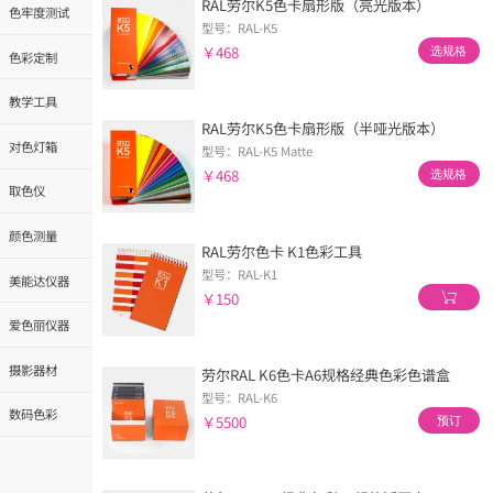
RAL劳尔K5色卡扇形版（亮光版本）
色牢度测试
型号：RAL-K5
￥468
选规格
色彩定制
教学工具
RAL劳尔K5色卡扇形版（半哑光版本）
对色灯箱
型号：RAL-K5 Matte
￥468
选规格
取色仪
颜色测量
RAL劳尔色卡 K1色彩工具
型号：RAL-K1
美能达仪器
￥150
爱色丽仪器
摄影器材
劳尔RAL K6色卡A6规格经典色彩色谱盒
型号：RAL-K6
数码色彩
￥5500
预订