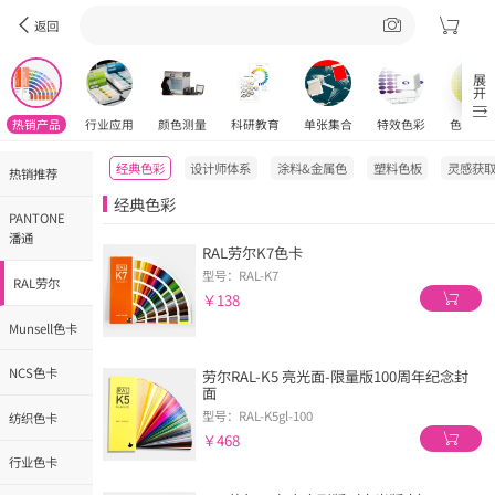
返回
展开
热销产品
行业应用
颜色测量
科研教育
单张集合
特效色彩
色彩工
经典色彩
设计师体系
涂料&金属色
塑料色板
灵感获
热销推荐
经典色彩
PANTONE
潘通
RAL劳尔K7色卡
型号：RAL-K7
RAL劳尔
￥138
Munsell色卡
NCS色卡
劳尔RAL-K5 亮光面-限量版100周年纪念封
面
型号：RAL-K5gl-100
纺织色卡
￥468
行业色卡