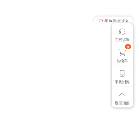
我有个想法
在线咨询
颜色管控讨论
想找个色卡
0
购物车
手机浏览
返回顶部