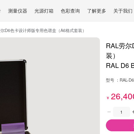
卡
测量仪器
光源灯箱
色彩查询
了解更多
关于我们
劳尔D6色卡设计师版专用色谱盒（A6格式套装）
RAL劳
装）
RAL D6 B
型号 ：
RAL-D6
26,40
￥