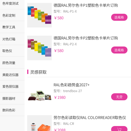
色牢度测试
德国RAL劳尔色卡P1塑胶色卡单片订购
型号：RAL-P1-X
色彩定制
￥580
选规格
教学工具
德国RAL劳尔色卡P2塑胶色卡单片订购
对色灯箱
型号：RAL-P2-X
￥580
选规格
取色仪
颜色测量
灵感获取
美能达仪器
RAL色彩趋势盒2027+
爱色丽仪器
型号：trendbox-27
￥1980
无货
摄影器材
数码色彩
劳尔色彩读取仪RAL COLORREADER取色仪
型号：RAL-CR
￥2088