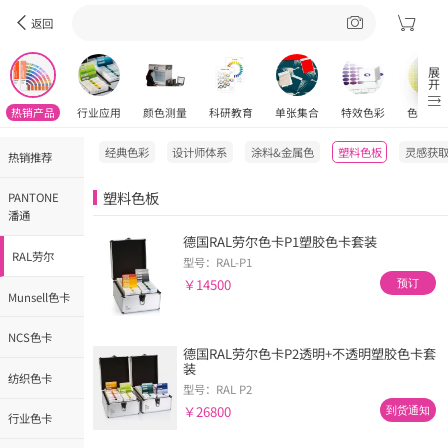
￥680
预订
返回
展开
RAL E6 色彩单页 A6格式的 RAL EFFECT 色
样
热销产品
行业应用
颜色测量
科研教育
单张集合
特效色彩
色彩工
型号：RAL-E6
￥120
预订
经典色彩
设计师体系
涂料&金属色
塑料色板
灵感获
热销推荐
塑料色板
PANTONE
潘通
德国RAL劳尔色卡P1塑胶色卡套装
RAL劳尔
型号：RAL-P1
￥14500
预订
Munsell色卡
NCS色卡
德国RAL劳尔色卡P2透明+不透明塑胶色卡套
装
纺织色卡
型号：RAL P2
￥26800
到货通知
行业色卡