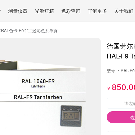
卡
测量仪器
光源灯箱
色彩查询
了解更多
关于我们
RAL色卡 F9军工迷彩色系单页
德国劳尔
RAL-F9 T
型号 ：
RAL-F9
850.0
￥
请选
选