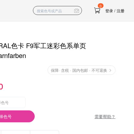
0
登录
/
注册
RAL色卡 F9军工迷彩色系单页
arnfarben
保障
·
含税 · 国内包邮 · 不可退换
0
择色号
需要帮助？
择色号