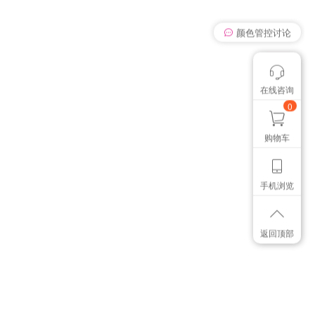
颜色管控讨论
在线咨询
我有个想法
想找个色卡
0
购物车
手机浏览
返回顶部