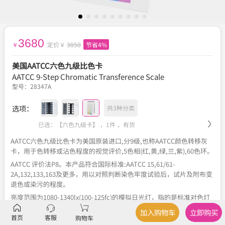
3680
定价￥
3850
节省4%
￥
美国AATCC六色九级比色卡
AATCC 9-Step Chromatic Transference Scale
型号：
28347A
选项：
共3种分类
已选：【六色九级卡】 ，1件 ，
有货
AATCC六色九级比色卡为美国原装进口,分9级,也称AATCC颜色转移灰
卡，用于色转移或沾色程度的视觉评价,5色相(红,黄,绿,兰,紫),60色环。
AATCC 评价法P8。本产品符合国际标准:AATCC 15,61/61-
2A,132,133,163及更多，用以对照判断染色牢度试验后，试片及附布变
退色或染污的程度。
亮度范围为1080-1340lx(100-125fc)的模拟日光灯，指的是标准对色灯
箱里的「D65 人工日光光源」，照度 100–125 fc ≈ 1080–1340 lx 正是
加入购物车
立即购买
它的标准工作照度区间。
首页
客服
购物车