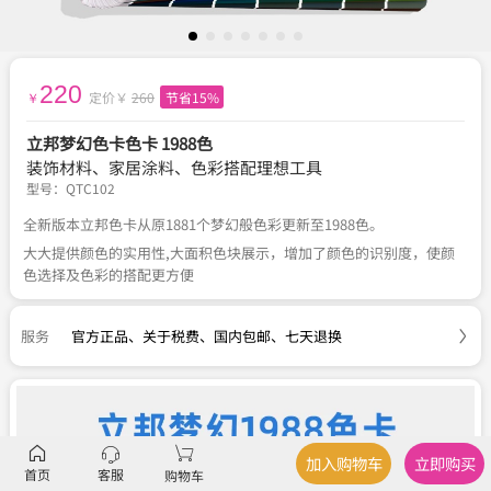
220
定价￥
260
节省15%
￥
立邦梦幻色卡色卡 1988色
装饰材料、家居涂料、色彩搭配理想工具
型号：
QTC102
全新版本立邦色卡从原1881个梦幻般色彩更新至1988色。
大大提供颜色的实用性,大面积色块展示，增加了颜色的识别度，使颜
色选择及色彩的搭配更方便
服务
官方正品
、
关于税费
、
国内包邮
、
七天退换
加入购物车
立即购买
首页
客服
购物车