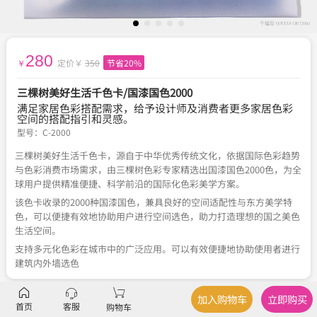
280
定价￥
350
节省20%
￥
三棵树美好生活千色卡/国漆国色2000
满足家居色彩搭配需求，给予设计师及消费者更多家居色彩
空间的搭配指引和灵感。
型号：
C-2000
三棵树美好生活千色卡，源自于中华优秀传统文化，依据国际色彩趋势
与色彩消费市场需求，由三棵树色彩专家精选出国漆国色2000色，为全
球用户提供精准便捷、科学前沿的国际化色彩美学方案。
该色卡收录的2000种国漆国色，兼具良好的空间适配性与东方美学特
色，可以便捷有效地协助用户进行空间选色，助力打造理想的国之美色
生活空间。
支持多元化色彩在城市中的广泛应用。可以有效便捷地协助使用者进行
建筑内外墙选色
加入购物车
立即购买
描述
产品规格
首页
客服
购物车