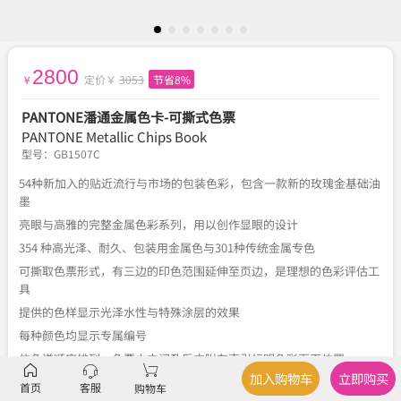
2800
定价￥
3053
节省8%
￥
PANTONE潘通金属色卡-可撕式色票
PANTONE Metallic Chips Book
型号：
GB1507C
54种新加入的贴近流行与市场的包装色彩，包含一款新的玫瑰金基础油
墨
亮眼与高雅的完整金属色彩系列，用以创作显眼的设计
354 种高光泽、耐久、包装用金属色与301种传统金属专色
可撕取色票形式，有三边的印色范围延伸至页边，是理想的色彩评估工
具
提供的色样显示光泽水性与特殊涂层的效果
每种颜色均显示专属编号
依色谱顺序排列，色票本中间及后方附有索引标明色彩页面位置
加入购物车
立即购买
首页
客服
购物车