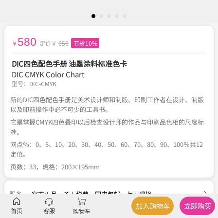
580
定价￥
650
节省10%
￥
DIC四色配色手册 油墨涂料标准色卡
DIC CMYK Color Chart
型号：
DIC-CMYK
新的DIC四色配色手册是美术设计师和制版、印刷工作者在设计、制版
以及印前操作中必不可少的工具书。
它是掌握CMYK四色叠印以后检查设计师的作品与印刷品色相的尺度标
准。
网点％：0、5、10、20、30、40、50、60、70、80、90、100％共12
定值。
页数：33，規格：200×195mm
服务
官方正品
、
关于税费
、
国内包邮
、
七天退换
加入购物车
立即购买
首页
客服
购物车