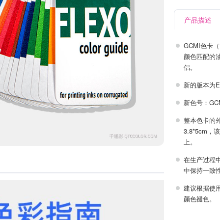
产品描述
GCMI色卡（
颜色匹配的
侣。
新的版本为ED
新色号：GCMI 
整本色卡的外观
3.8*5c
上。
在生产过程
中保持一致
建议根据使
颜色褪色。