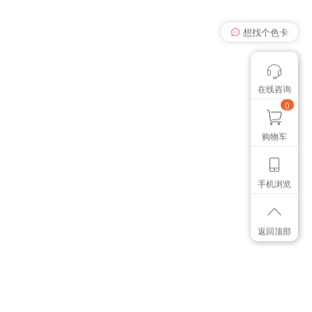
想找个色卡
在线咨询
颜色管控讨论
我有个想法
0
购物车
手机浏览
返回顶部