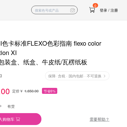
0
登录
/
注册
色卡标准FLEXO色彩指南 flexo color
tion XI
包装盒、纸盒、牛皮纸/瓦楞纸板
I
保障
·
含税 · 国内包邮 · 不可退换
.00
定价￥
1,650.00
节省6%
有货
需要帮助？
入购物车