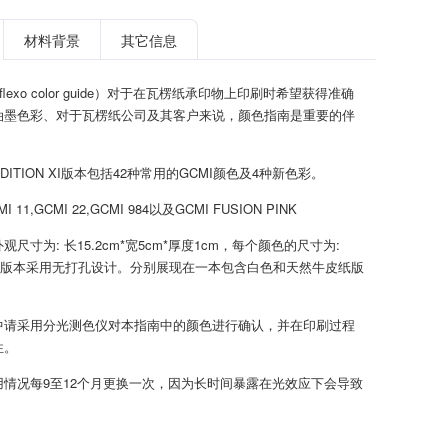
材料背景
其它信息
flexo color guide）对于在瓦楞纸承印物上印刷时希望获得准确
油墨色彩、对于瓦楞纸公司及其客户来说，颜色指南是重要的伴
ITION XI版本包括42种常用的GCMI颜色及4种新色彩。
11,GCMI 22,GCMI 984以及GCMI FUSION PINK
尺寸为: 长15.2cm*宽5cm*厚度1cm，每个颜色的尺寸为:
m，该版本采用无打孔设计。分别展现在一本包含白色和天然牛皮纸版
中请采用分光测色仪对本指南中的颜色进行确认，并在印刷过程
性。
用情况每9至12个月更换一次，因为长时间暴露在光效应下会导致