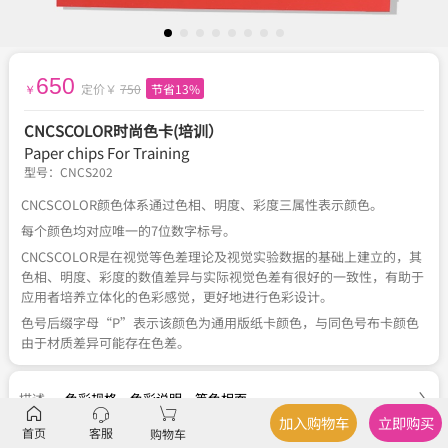
650
定价￥
750
节省13%
￥
CNCSCOLOR时尚色卡(培训）
Paper chips For Training
型号：
CNCS202
CNCSCOLOR颜色体系通过色相、明度、彩度三属性表示颜色。
每个颜色均对应唯一的7位数字标号。
CNCSCOLOR是在视觉等色差理论及视觉实验数据的基础上建立的，其
色相、明度、彩度的数值差异与实际视觉色差有很好的一致性，有助于
应用者培养立体化的色彩感觉，更好地进行色彩设计。
色号后缀字母“P”表示该颜色为通用版纸卡颜色，与同色号布卡颜色
由于材质差异可能存在色差。
描述
色彩规格
、
色彩说明
、
等色相面
加入购物车
立即购买
首页
客服
购物车
参数
品牌、型号、类型