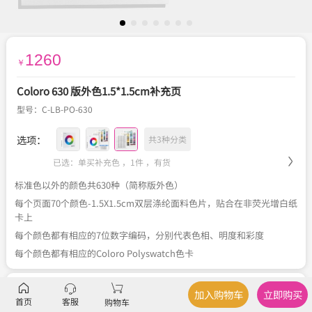
1260
￥
Coloro 630 版外色1.5*1.5cm补充页
型号：
C-LB-PO-630
选项：
共3种分类
已选：单买补充色 ，1件 ，
有货
标准色以外的颜色共630种（简称版外色）
每个页面70个颜色-1.5X1.5cm双层涤纶面料色片，贴合在非荧光增白纸
卡上
每个颜色都有相应的7位数字编码，分别代表色相、明度和彩度
每个颜色都有相应的Coloro Polyswatch色卡
描述
产品规格
、
产品应用
加入购物车
立即购买
首页
客服
购物车