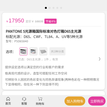
17950
定价￥
18839
节省4%
￥
PANTONE 5光源箱国际标准对色灯箱D65主光源
标配光源：D65、CWF、TL84、A、UV等5种光源
型号：
P5D65840
选项：
共3种分类
已选：D65主光源 ，1件 ，
有货
提供设定选项以满足您的行业和客户的需求
极具现代感的设计，造型可搭配任何工作空间
可辨别令人困扰的色彩变化与同色异谱现象(两种色彩在一种照明情况
下显得相同，但在另一种下则显得不同)
描述
产品规格
、
配置光源
加入购物车
立即购买
首页
客服
购物车