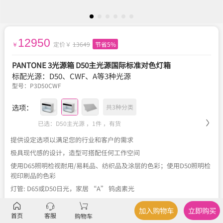
12950
定价￥
13649
节省5%
￥
PANTONE 3光源箱 D50主光源国际标准对色灯箱
标配光源：D50、CWF、A等3种光源
型号：
P3D50CWF
选项：
共3种分类
已选：D50主光源 ，1件 ，
有货
提供设定选项以满足您的行业和客户的需求
极具现代感的设计，造型可搭配任何工作空间
使用D65照明检视耐用/易耗品、纺织品及涂层的色彩；使用D50照明检
视印刷品的色彩
灯管: D65或D50日光，家居 “A” 钨卤素光
多种电压伏特选择:100、115、127及230
加入购物车
立即购买
效能经过认证
首页
客服
购物车