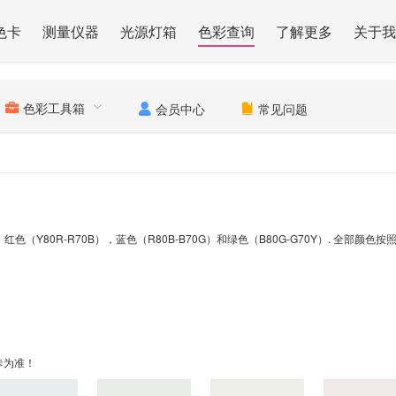
色卡
测量仪器
光源灯箱
色彩查询
了解更多
关于我
色彩工具箱
会员中心
常见问题
），红色（Y80R-R70B），蓝色（R80B-B70G）和绿色（B80G-G70Y）.
卡为准！