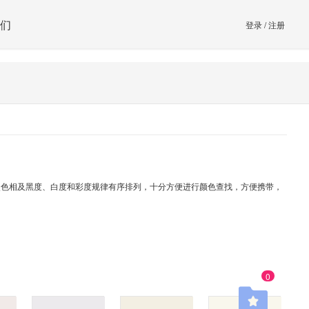
们
登录
/
注册
 全部颜色按照色相及黑度、白度和彩度规律有序排列，十分方便进行颜色查找，方便携带，
0