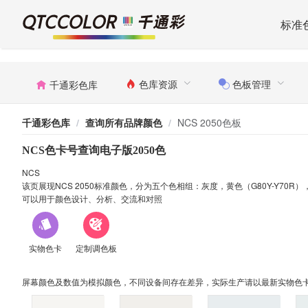
标准
色库资源
色板管理
千通彩色库
千通彩色库
/
查询所有品牌颜色
/
NCS 2050色板
NCS色卡号查询电子版2050色
NCS
该页展现NCS 2050标准颜色，分为五个色相组：灰度，黄色（G80Y-Y70R
可以用于颜色设计、分析、交流和对照
实物色卡
定制调色板
屏幕颜色及数值为模拟颜色，不同设备间存在差异，实际生产请以最新实物色