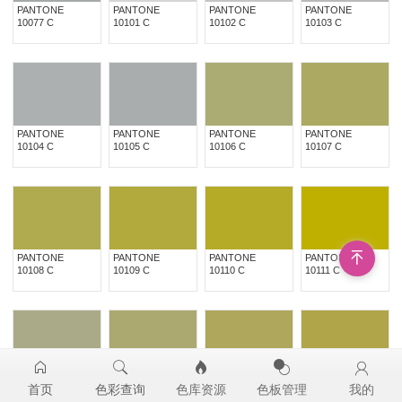
PANTONE
PANTONE
PANTONE
PANTONE
10077 C
10101 C
10102 C
10103 C
PANTONE
PANTONE
PANTONE
PANTONE
10104 C
10105 C
10106 C
10107 C
PANTONE
PANTONE
PANTONE
PANTONE
10108 C
10109 C
10110 C
10111 C
PANTONE
PANTONE
PANTONE
PANTONE
首页
色彩查询
色库资源
色板管理
我的
10112 C
10113 C
10114 C
10115 C