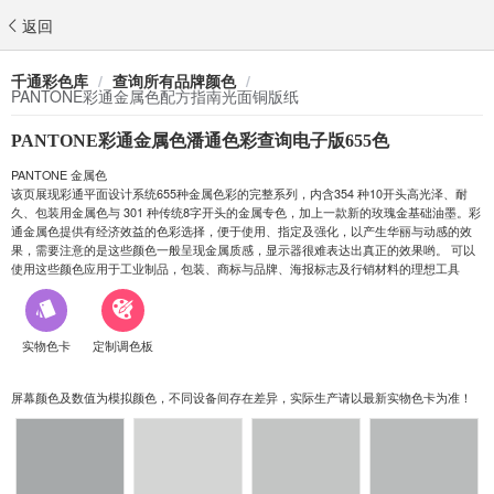
返回
千通彩色库
/
查询所有品牌颜色
/
PANTONE彩通金属色配方指南光面铜版纸
PANTONE彩通金属色潘通色彩查询电子版655色
PANTONE 金属色
该页展现彩通平面设计系统655种金属色彩的完整系列，内含354 种10开头高光泽、耐
久、包装用金属色与 301 种传统8字开头的金属专色，加上一款新的玫瑰金基础油墨。彩
通金属色提供有经济效益的色彩选择，便于使用、指定及强化，以产生华丽与动感的效
果，需要注意的是这些颜色一般呈现金属质感，显示器很难表达出真正的效果哟。 可以
使用这些颜色应用于工业制品，包装、商标与品牌、海报标志及行销材料的理想工具
实物色卡
定制调色板
屏幕颜色及数值为模拟颜色，不同设备间存在差异，实际生产请以最新实物色卡为准！