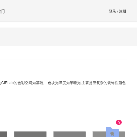
们
登录
/
注册
用的CIELab的色彩空间为基础。 色块光泽度为半哑光,主要是应复杂的装饰性颜色
0