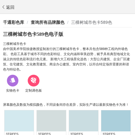
返回
千通彩色库
/
查询所有品牌颜色
/
三棵树城市色卡589色
三棵树城市色卡589色电子版
三棵树城市色卡
由中国美术学院徐捷教授监制发行的三棵树城市色卡，整本共包含589种工程内外墙色
彩。 色彩工具基于城市不同的色彩特征、文化内涵和审美趋势，赋予具有典型地域文化
涵义的传统色彩和流行色元素。 新增六大工程场景化选色：大型公共建筑、企业厂区建
筑、住宅建筑、文化教育建筑、商业办公建筑、室内空间，以符合特定场所需要的和谐
色与特征色。
实物色卡
定制调色板
屏幕颜色及数值为模拟颜色，不同设备间存在差异，实际生产请以最新实物色卡为准！
3TREES
3TREES
3TREES
3TREES