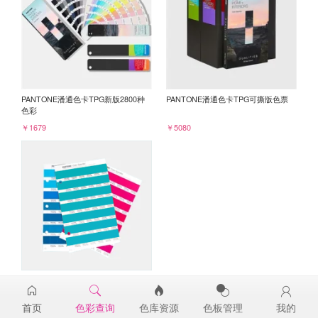
PANTONE潘通色卡TPG新版2800种
PANTONE潘通色卡TPG可撕版色票
色彩
￥1679
￥5080
PANTONE TPG单张色票纸版-补充页
16-5127TPG
首页
色彩查询
色库资源
色板管理
我的
￥98