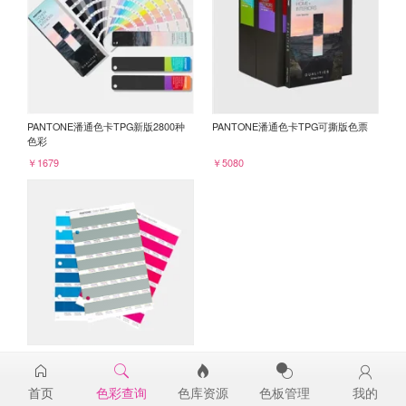
PANTONE潘通色卡TPG新版2800种
PANTONE潘通色卡TPG可撕版色票
色彩
￥1679
￥5080
PANTONE TPG单张色票纸版-补充页
16-5304TPG
首页
色彩查询
色库资源
色板管理
我的
￥98