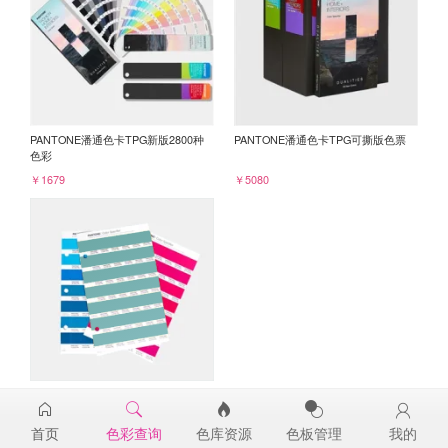
PANTONE潘通色卡TPG新版2800种
PANTONE潘通色卡TPG可撕版色票
色彩
￥1679
￥5080
PANTONE TPG单张色票纸版-补充页
16-5412TPG
首页
色彩查询
色库资源
色板管理
我的
￥98