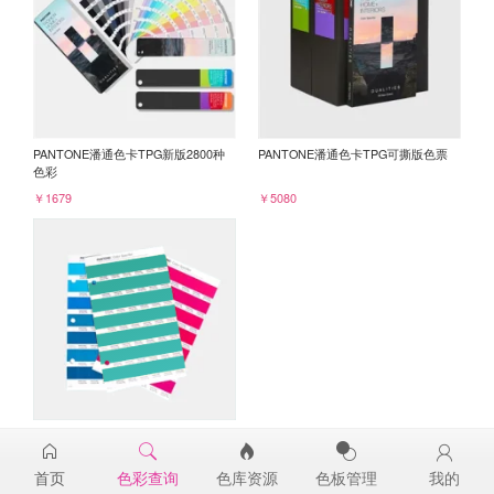
PANTONE潘通色卡TPG新版2800种
PANTONE潘通色卡TPG可撕版色票
色彩
￥1679
￥5080
PANTONE TPG单张色票纸版-补充页
16-5421TPG
首页
色彩查询
色库资源
色板管理
我的
￥98