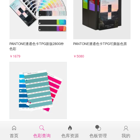
PANTONE潘通色卡TPG新版2800种
PANTONE潘通色卡TPG可撕版色票
色彩
￥1679
￥5080
PANTONE TPG单张色票纸版-补充页
16-5418TPG
首页
色彩查询
色库资源
色板管理
我的
￥98