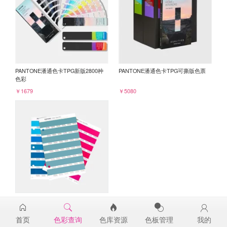
PANTONE潘通色卡TPG新版2800种
PANTONE潘通色卡TPG可撕版色票
色彩
￥1679
￥5080
PANTONE TPG单张色票纸版-补充页
16-5121TPG
首页
色彩查询
色库资源
色板管理
我的
￥98