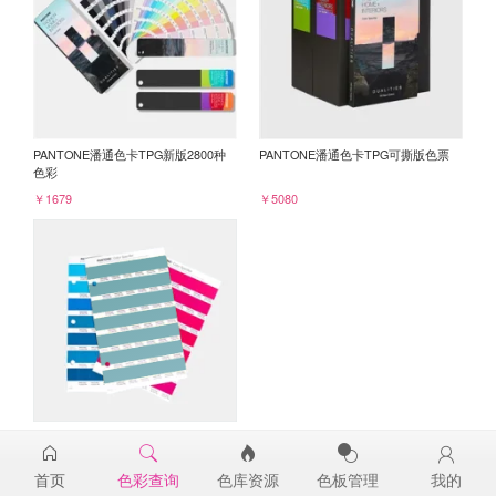
PANTONE潘通色卡TPG新版2800种
PANTONE潘通色卡TPG可撕版色票
色彩
￥1679
￥5080
PANTONE TPG单张色票纸版-补充页
16-5114TPG
首页
色彩查询
色库资源
色板管理
我的
￥98