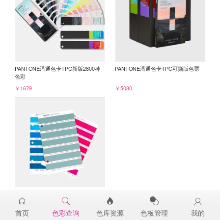
PANTONE潘通色卡TPG新版2800种
PANTONE潘通色卡TPG可撕版色票
色彩
￥1679
￥5080
PANTONE TPG单张色票纸版-补充页
16-5112TPG
首页
色彩查询
色库资源
色板管理
我的
￥98