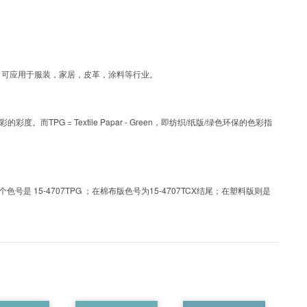
层工艺色彩，可应用于服装，家居，皮革，涂料等行业。
PG = Textile Papar - Green，即纺织/纸版/绿色环保的色彩指
 15-4707TPG ；在棉布版色号为15-4707TCX结尾；在塑料版则是