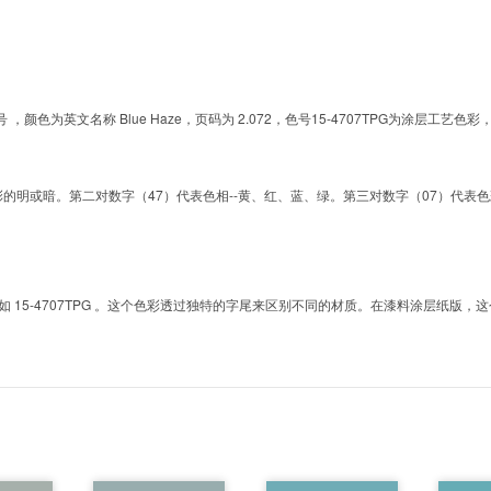
的色号 ，颜色为英文名称 Blue Haze，页码为 2.072，色号15-4707TPG为涂
明或暗。第二对数字（47）代表色相--黄、红、蓝、绿。第三对数字（07）代表色彩的彩度。而T
5-4707TPG 。这个色彩透过独特的字尾来区别不同的材质。在漆料涂层纸版，这个色号是